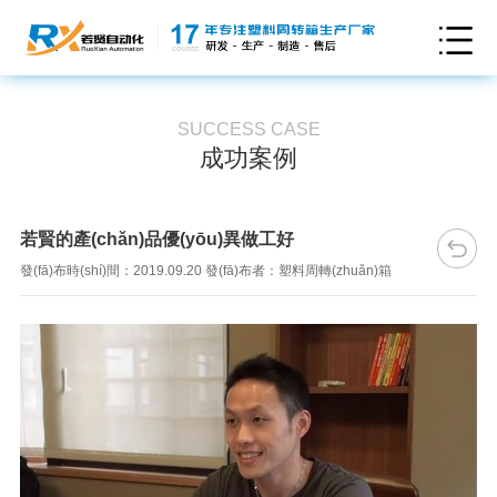
SUCCESS CASE
成功案例
若賢的產(chǎn)品優(yōu)異做工好
發(fā)布時(shí)間：2019.09.20 發(fā)布者：塑料周轉(zhuǎn)箱