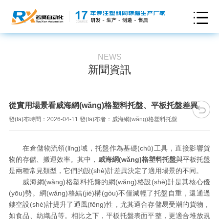
NEWS
新聞資訊
從實用場景看威海網(wǎng)格塑料托盤、平板托盤差異
發(fā)布時間：2026-04-11 發(fā)布者：威海網(wǎng)格塑料托盤
在倉儲物流領(lǐng)域，托盤作為基礎(chǔ)工具，直接影響貨
物的存儲、搬運效率。其中，
威海網(wǎng)格塑料托盤
與平板托盤
是兩種常見類型，它們的設(shè)計差異決定了適用場景的不同。
威海網(wǎng)格塑料托盤的網(wǎng)格設(shè)計是其核心優
(yōu)勢。網(wǎng)格結(jié)構(gòu)不僅減輕了托盤自重，還通過
鏤空設(shè)計提升了通風(fēng)性，尤其適合存儲易受潮的貨物，
如食品、紡織品等。相比之下，平板托盤表面平整，更適合堆放規