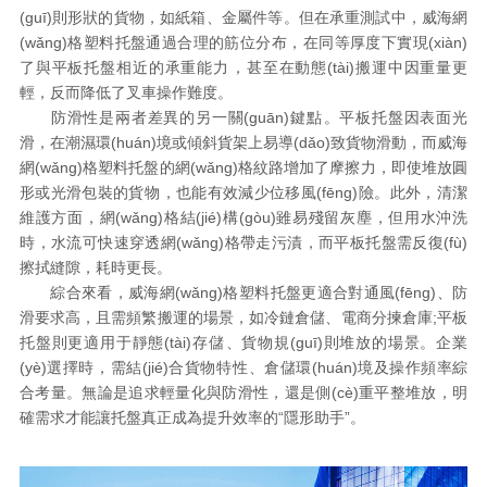
(guī)則形狀的貨物，如紙箱、金屬件等。但在承重測試中，威海網
(wǎng)格塑料托盤通過合理的筋位分布，在同等厚度下實現(xiàn)
了與平板托盤相近的承重能力，甚至在動態(tài)搬運中因重量更
輕，反而降低了叉車操作難度。
防滑性是兩者差異的另一關(guān)鍵點。平板托盤因表面光
滑，在潮濕環(huán)境或傾斜貨架上易導(dǎo)致貨物滑動，而威海
網(wǎng)格塑料托盤的網(wǎng)格紋路增加了摩擦力，即使堆放圓
形或光滑包裝的貨物，也能有效減少位移風(fēng)險。此外，清潔
維護方面，網(wǎng)格結(jié)構(gòu)雖易殘留灰塵，但用水沖洗
時，水流可快速穿透網(wǎng)格帶走污漬，而平板托盤需反復(fù)
擦拭縫隙，耗時更長。
綜合來看，威海網(wǎng)格塑料托盤更適合對通風(fēng)、防
滑要求高，且需頻繁搬運的場景，如冷鏈倉儲、電商分揀倉庫;平板
托盤則更適用于靜態(tài)存儲、貨物規(guī)則堆放的場景。企業
(yè)選擇時，需結(jié)合貨物特性、倉儲環(huán)境及操作頻率綜
合考量。無論是追求輕量化與防滑性，還是側(cè)重平整堆放，明
確需求才能讓托盤真正成為提升效率的“隱形助手”。