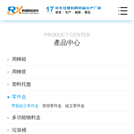
PRODUCT CENTER
產品中心
周轉箱
可插式周轉箱
折疊式周轉箱
翻轉套疊周轉箱
儲納箱
卡板箱
周轉筐
煙草周轉箱
防靜電周轉箱
EU周轉箱
可堆式周轉箱
通用型周轉筐
翻轉套疊筐
折疊式周轉筐
塑料托盤
塑料墊板
防潮墊板
雙面網格塑料托盤
雙面平板塑料托盤
零件盒
單面田字網格塑料托盤
單面川字平板塑料托盤
帶蓋組立零件盒
背掛零件盒
組立零件盒
單面川字網格塑料托盤
單面九腳平板塑料托盤
多功能物料盒
單面九腳網格塑料托盤
垃圾桶