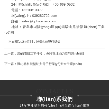
24小時(shí)服務(wù)熱線：400-669-0532
電話：13210813377
網(wǎng)址：039282722.com
郵箱：sales@qdruoxian.com
地址：青島市城陽(yáng)區(qū)鐵騎山路惜福鎮(zhèn)工業
(yè)園
本文關(guān)鍵詞：
煙臺(tái)塑料墊板
上一篇：
濟(jì)南組立零件盒：色彩管理助力物料識(shí)別
下一篇：
濰坊塑料托盤助力電子行業(yè)安全生產(chǎn)
聯(lián)系我們
17年專注塑料周轉(zhuǎn)箱生產(chǎn)廠家