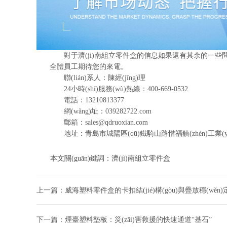
對于濟(jì)南組立零件盒的信息如果還有其余的一些問
全體員工期待您的來電。
聯(lián)系人：陳經(jīng)理
24小時(shí)服務(wù)熱線：400-669-0532
電話：13210813377
網(wǎng)址：039282722.com
郵箱：sales@qdruoxian.com
地址：青島市城陽區(qū)鐵騎山路惜福鎮(zhèn)工業(y
本文關(guān)鍵詞：
濟(jì)南組立零件盒
上一篇：
威海塑料零件盒的卡扣結(jié)構(gòu)與疊放穩(wěn)
下一篇：
煙臺塑料墊板：災(zāi)害救援的快速通道“基石”