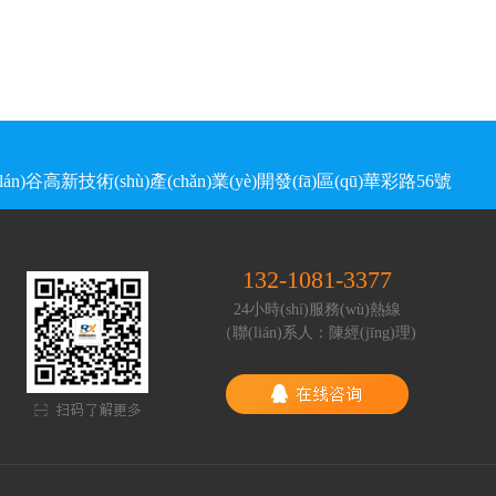
谷高新技術(shù)產(chǎn)業(yè)開發(fā)區(qū)華彩路56號
132-1081-3377
24小時(shí)服務(wù)熱線
（聯(lián)系人：陳經(jīng)理)