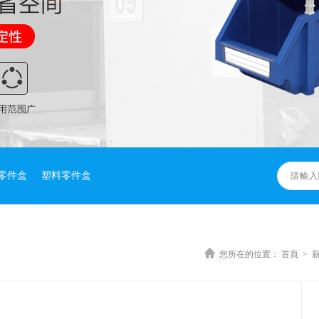
零件盒
塑料零件盒
您所在的位置：
首頁
>