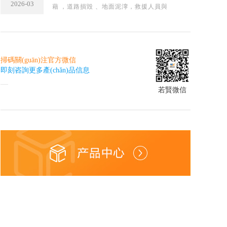
2026-03
藉，道路損毀、地面泥濘，救援人員與
設(shè)備難以快速通行。此時(shí)，煙
臺塑料墊板憑借其獨(dú)特優(yōu)勢，
成為搭建快速通道的關(guān)鍵材料。
它材質(zhì)輕盈，卻擁有強(qiáng)大的
掃碼關(guān)注官方微信
承載能力，即便面對重型救援車輛，也
即刻咨詢更多產(chǎn)品信息
能穩(wěn)穩(wěn)支撐，確保通道暢通
無阻。
若賢微信