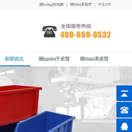
網(wǎng)站地圖
|
聯(lián)系我們
|
中文
/
EN
新聞資訊
關(guān)于若賢
聯(lián)系若賢