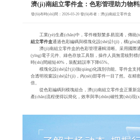
濟(jì)南組立零件盒：色彩管理助力物
發(fā)布時(shí)間：2026-03-20 發(fā)布者：濟(jì)南組立零件盒
工業(yè)生產(chǎn)中，零件種類繁多易混淆，傳統(tǒ
組立零件盒
通過色彩編碼與模塊化設(shè)計(jì)，構(gòu
濟(jì)南組立零件盒的色彩管理邏輯清晰。采用國際通用色系劃分標
(yīng)電子元件、綠色存放工具類，操作人員無需核對標(bi
時(shí)間縮短40%，裝配錯誤率下降65%。
模塊化設(shè)計(jì)強(qiáng)化識別功能。零
合透明視窗設(shè)計(jì)，內(nèi)部零件一目了然。在精
倍。
從色彩編碼到模塊組合，濟(jì)南組立零件盒正重新定義工業(
產(chǎn)流程便得以簡化，效率與準(zhǔn)確性實(shí)現(xià