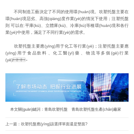
不同制造工藝決定了不同的使用環(huán)境。吹塑托盤主要在
環(huán)境惡劣、高強(qiáng)度作業(yè)的情況下使用；注塑托盤
則 可以在:平庫(kù)、立體庫(kù)、冷庫(kù)等種環(huán)境和各行
業(yè)中使用，滿足了不同行業(yè)的需求。
吹塑托盤主要應(yīng)用于化工等行業(yè)；注塑托盤主要應
(yīng)用于食品飲料、化工醫(yī)藥、物流等多個(gè)行業
(yè)。
本文關(guān)鍵詞：
青島吹塑托盤
青島吹塑托盤生產(chǎn)廠家
上一篇：
吹塑托盤應(yīng)該選擇單面還是雙面?