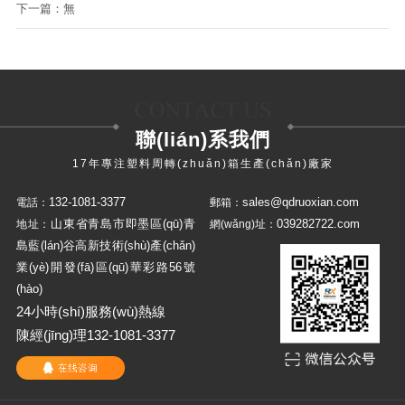
下一篇：
無
聯(lián)系我們
17年專注塑料周轉(zhuǎn)箱生產(chǎn)廠家
132-1081-3377
sales@qdruoxian.com
電話：
郵箱：
山東省青島市即墨區(qū)青
039282722.com
地址：
網(wǎng)址：
島藍(lán)谷高新技術(shù)產(chǎn)
業(yè)開發(fā)區(qū)華彩路56號
(hào)
24小時(shí)服務(wù)熱線
陳經(jīng)理132-1081-3377