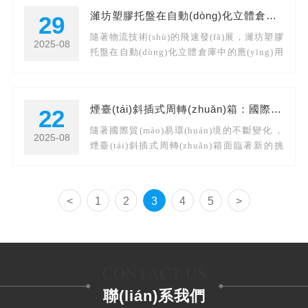
成為了物流設(shè)備協(xié)同工作中的關
濰坊塑膠托盤在自動(dòng)化立體倉庫中的高效部署方案
29
(guān)鍵一環(huán)。
隨著物流技術(shù)的飛速發(fā)展，濰坊塑膠
2025-08
托盤在自動(dòng)化立體倉庫中的應(yīng)用
日益廣泛。其輕便、耐用且環(huán)保的特
性，使其成為自動(dòng)化倉儲(chǔ)系統
(tǒng)的理想選擇。
煙臺(tái)斜插式周轉(zhuǎn)箱：國際貿(mào)易環(huán)境變化下的應(yīng)對(duì)策略
22
隨著國際貿(mào)易環(huán)境的不斷變化，
2025-08
煙臺(tái)斜插式周轉(zhuǎn)箱面臨著新的挑
戰(zhàn)和機(jī)遇。作為物流包裝的重要一
環(huán)，煙臺(tái)斜插式周轉(zhuǎn)箱以
其高效的空間利用和便捷的堆疊方式，在國
<
1
2
3
4
5
>
際市場(chǎng)上占有一席之地。
聯(lián)系我們