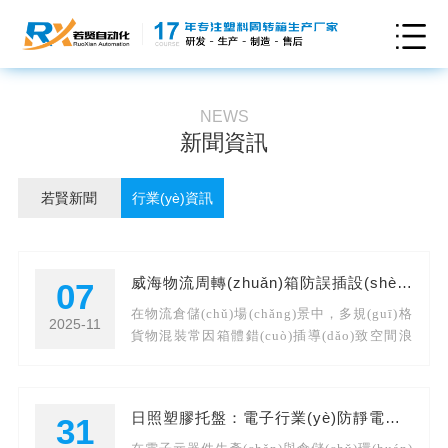
NEWS
新聞資訊
若賢新聞
行業(yè)資訊
威海物流周轉(zhuǎn)箱防誤插設(shè)計(jì)：多規(guī)格混裝場(chǎng)景下的高效應(yīng)用實(shí)踐
07
在物流倉儲(chǔ)場(chǎng)景中，多規(guī)格
2025-11
貨物混裝常因箱體錯(cuò)插導(dǎo)致空間浪
費(fèi)或運(yùn)輸損壞。威海物流周轉
(zhuǎn)箱通過防誤插結(jié)構(gòu)設(shè)計
(jì)，有效解決了這一難題，成為提升混裝效
日照塑膠托盤：電子行業(yè)防靜電解決方案的創(chuàng)新設(shè)計(jì)
31
率的關(guān)鍵工具。