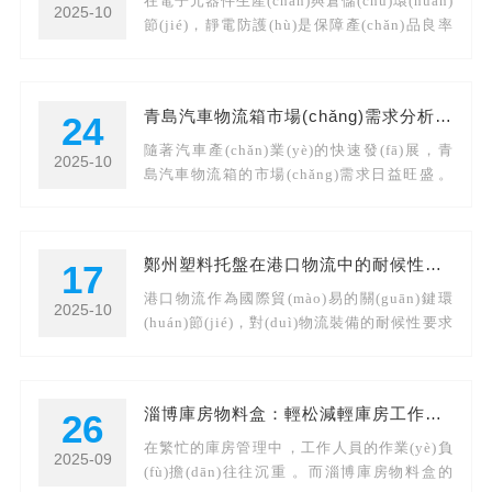
在電子元器件生產(chǎn)與倉儲(chǔ)環(huán)
2025-10
節(jié)，靜電防護(hù)是保障產(chǎn)品良率
的關(guān)鍵環(huán)節(jié)。日照塑膠托盤
憑借其專業(yè)的防靜電設(shè)計(jì)，成為
電子行業(yè)物料搬運(yùn)的優(yōu)選工
青島汽車物流箱市場(chǎng)需求分析與前景展望
24
具。
隨著汽車產(chǎn)業(yè)的快速發(fā)展，青
2025-10
島汽車物流箱的市場(chǎng)需求日益旺盛。
青島作為重要的汽車生產(chǎn)基地，其汽車
物流箱的需求量持續(xù)增長(zhǎng)，這主
要得益于青島汽車制造業(yè)的蓬勃發(fā)展
鄭州塑料托盤在港口物流中的耐候性標(biāo)準(zhǔn)與適應(yīng)性研究
17
和對(duì)物流效率的不斷追求。
港口物流作為國際貿(mào)易的關(guān)鍵環
2025-10
(huán)節(jié)，對(duì)物流裝備的耐候性要求
高。鄭州塑料托盤憑借其穩(wěn)定的物理性
能與適應(yīng)性，成為港口場(chǎng)景中
貨物周轉(zhuǎn)與存儲(chǔ)的核心工具。
淄博庫房物料盒：輕松減輕庫房工作人員作業(yè)負(fù)擔(dān)
26
在繁忙的庫房管理中，工作人員的作業(yè)負
2025-09
(fù)擔(dān)往往沉重。而淄博庫房物料盒的