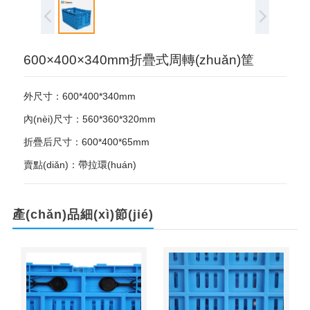
600×400×340mm折疊式周轉(zhuǎn)筐
外尺寸：600*400*340mm
內(nèi)尺寸：560*360*320mm
折疊后尺寸：600*400*65mm
賣點(diǎn)：帶拉環(huán)
產(chǎn)品細(xì)節(jié)