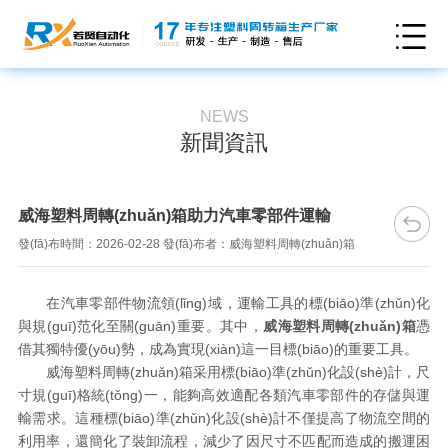
NEWS
新聞資訊
威海塑料周轉(zhuǎn)箱助力汽車零部件運輸
發(fā)布時間：2026-02-28 發(fā)布者：威海塑料周轉(zhuǎn)箱
在汽車零部件物流領(lǐng)域，運輸工具的標(biāo)準(zhǔn)化
與規(guī)范化至關(guān)重要。其中，
威海塑料周轉(zhuǎn)箱
憑
借其獨特優(yōu)勢，成為實現(xiàn)這一目標(biāo)的重要工具。
威海塑料周轉(zhuǎn)箱采用標(biāo)準(zhǔn)化設(shè)計，尺
寸規(guī)格統(tǒng)一，能夠高效適配各類汽車零部件的存儲與運
輸需求。這種標(biāo)準(zhǔn)化設(shè)計不僅提高了物流空間的
利用率，還簡化了裝卸流程，減少了因尺寸不匹配而造成的搬運困