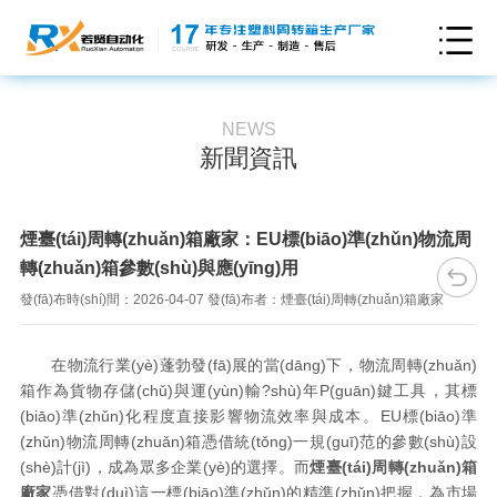
NEWS
新聞資訊
煙臺(tái)周轉(zhuǎn)箱廠家：EU標(biāo)準(zhǔn)物流周
轉(zhuǎn)箱參數(shù)與應(yīng)用
發(fā)布時(shí)間：2026-04-07 發(fā)布者：煙臺(tái)周轉(zhuǎn)箱廠家
在物流行業(yè)蓬勃發(fā)展的當(dāng)下，物流周轉(zhuǎn)
箱作為貨物存儲(chǔ)與運(yùn)輸?shù)年P(guān)鍵工具，其標
(biāo)準(zhǔn)化程度直接影響物流效率與成本。EU標(biāo)準
(zhǔn)物流周轉(zhuǎn)箱憑借統(tǒng)一規(guī)范的參數(shù)設
(shè)計(jì)，成為眾多企業(yè)的選擇。而
煙臺(tái)周轉(zhuǎn)箱
廠家
憑借對(duì)這一標(biāo)準(zhǔn)的精準(zhǔn)把握，為市場