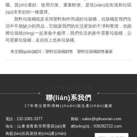
曬。質(zhì)量好、使用方便、重量輕便。是現(xiàn)在街道和社區
(qū)非常好的一種選擇。
塑料垃圾桶就是采用塑料制作而成的垃圾桶，垃圾桶是我們生
活中不能缺少的用品，它能讓我們的生活更加的干凈和整潔，也能
將垃圾統(tǒng)一起來集中處理，我們生活的家中需要垃圾桶，公
司需要垃圾桶，走在街上也有垃圾桶。
本文關(guān)鍵詞：
塑料垃圾桶銷售
塑料垃圾桶銷售廠家
聯(lián)系我們
17年專注塑料周轉(zhuǎn)箱生產(chǎn)廠家
132-1081-3377
sales@qdruoxian.com
電話：
郵箱：
山東省青島市即墨區(qū)青
039282722.com
地址：
網(wǎng)址：
島藍(lán)谷高新技術(shù)產(chǎn)