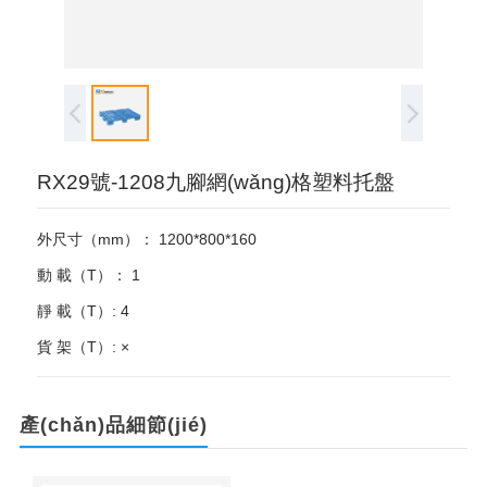
RX29號-1208九腳網(wǎng)格塑料托盤
外尺寸（mm）： 1200*800*160
動 載（T）： 1
靜 載（T）: 4
貨 架（T）: ×
產(chǎn)品細節(jié)