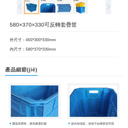
580×370×330可反轉套疊筐
外尺寸：450*300*330mm
內尺寸：580*370*330mm
產品細節(jié)
圓弧筐體角，避免搬運刮傷
箱內加強筋，使箱子結構更加牢固