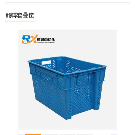
綠色垃圾桶
分類垃圾桶
翻轉套疊筐