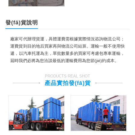
發(fā)貨說明
廠家可代辦理貨運，具體運費需根據實際情況咨詢物流公司；
運費貨到目的地后買家再與物流公司結算。運輸一般不使用快
遞，以汽車托運為主，單批數量多的買家可考慮包專車運輸，
屆時我們必將為您洽談最低的運輸費用為您節(jié)約成本。
PRODUCTS REAL SHOT
產品實拍發(fā)貨