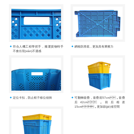
符合人機工程學把手，搬運貨物時手
網格防滑底，更加具有摩擦力
不會出現(xiàn)不適感
定位卡扣，防止框子移位傾倒
可翻轉套疊，套疊前57cm，套疊
后42cm，前后相差
15cm，更加節(jié)省空間