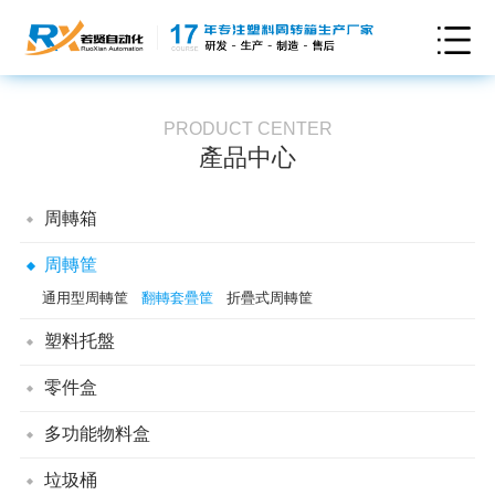
PRODUCT CENTER
產品中心
周轉箱
可插式周轉箱
折疊式周轉箱
翻轉套疊周轉箱
儲納箱
卡板箱
周轉筐
煙草周轉箱
防靜電周轉箱
EU周轉箱
可堆式周轉箱
通用型周轉筐
翻轉套疊筐
折疊式周轉筐
塑料托盤
塑料墊板
防潮墊板
雙面網格塑料托盤
雙面平板塑料托盤
零件盒
單面田字網格塑料托盤
單面川字平板塑料托盤
帶蓋組立零件盒
背掛零件盒
組立零件盒
多功能物料盒
單面川字網格塑料托盤
單面九腳平板塑料托盤
單面九腳網格塑料托盤
垃圾桶