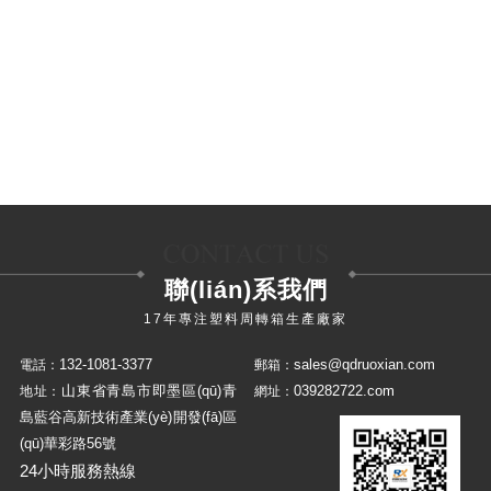
600×400×310mm折疊箱
600*400*368mm折疊式周轉箱
聯(lián)系我們
17年專注塑料周轉箱生產廠家
132-1081-3377
sales@qdruoxian.com
電話：
郵箱：
山東省青島市即墨區(qū)青
039282722.com
地址：
網址：
島藍谷高新技術產業(yè)開發(fā)區
(qū)華彩路56號
24小時服務熱線