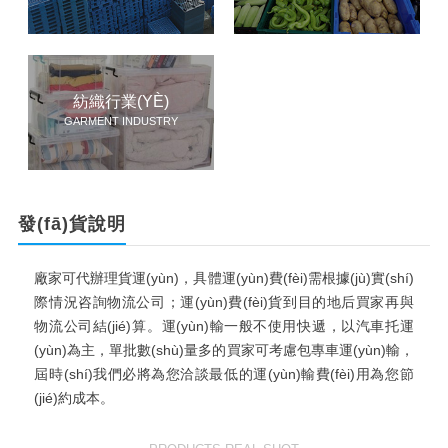
紡織行業(YÈ)
GARMENT INDUSTRY
發(fā)貨說明
廠家可代辦理貨運(yùn)，具體運(yùn)費(fèi)需根據(jù)實(shí)
際情況咨詢物流公司；運(yùn)費(fèi)貨到目的地后買家再與
物流公司結(jié)算。運(yùn)輸一般不使用快遞，以汽車托運
(yùn)為主，單批數(shù)量多的買家可考慮包專車運(yùn)輸，
屆時(shí)我們必將為您洽談最低的運(yùn)輸費(fèi)用為您節
(jié)約成本。