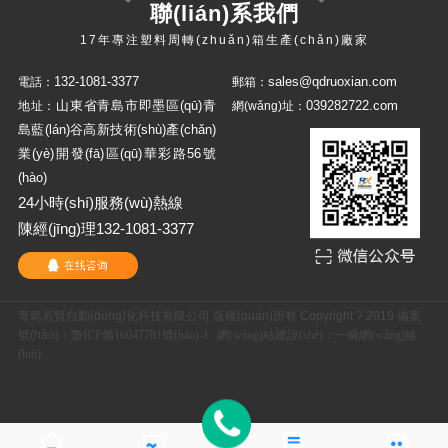
聯(lián)系我們
17年專注塑料周轉(zhuǎn)箱生產(chǎn)廠家
132-1081-3377
sales@qdruoxian.com
電話：
郵箱：
山東省青島市即墨區(qū)青
039282722.com
地址：
網(wǎng)址：
島藍(lán)谷高新技術(shù)產(chǎn)
業(yè)開發(fā)區(qū)華彩路56號
(hào)
24小時(shí)服務(wù)熱線
陳經(jīng)理132-1081-3377
青島若賢自動(dòng)化科技有限公司 版權(quán)所有 Copyright ? 2019 備案
號(hào)：
魯ICP備16047781號(hào)-1
網(wǎng)站建設(shè)
：
一瞬網(wǎng)絡
(luò)