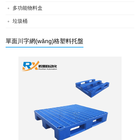
帶蓋組立零件盒
背掛零件盒
組立零件盒
多功能物料盒
垃圾桶
綠色垃圾桶
分類垃圾桶
單面川字網(wǎng)格塑料托盤