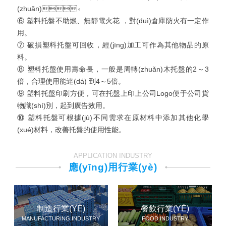
(zhuǎn)。
⑥ 塑料托盤不助燃、無靜電火花 ，對(duì)倉庫防火有一定作
用。
⑦ 破損塑料托盤可回收，經(jīng)加工可作為其他物品的原
料。
⑧ 塑料托盤使用壽命長，一般是周轉(zhuǎn)木托盤的2～3
倍，合理使用能達(dá) 到4～5倍。
⑨ 塑料托盤印刷方便，可在托盤上印上公司Logo便于公司貨
物識(shí)別，起到廣告效用。
⑩ 塑料托盤可根據(jù)不同需求在原材料中添加其他化學
(xué)材料，改善托盤的使用性能。
APPLICATION INDUSTRY
應(yīng)用行業(yè)
制造行業(YÈ)
餐飲行業(YÈ)
MANUFACTURING INDUSTRY
FOOD INDUSTRY