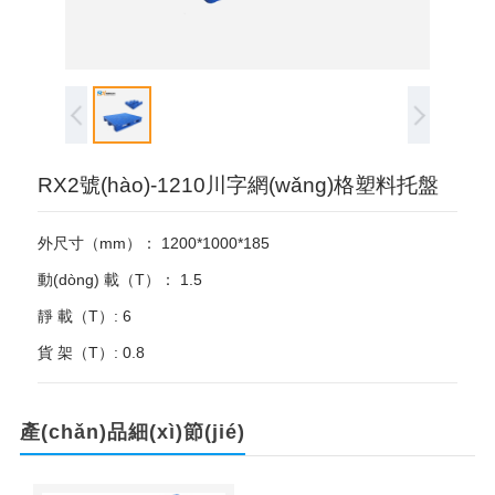
RX2號(hào)-1210川字網(wǎng)格塑料托盤
外尺寸（mm）： 1200*1000*185
動(dòng) 載（T）： 1.5
靜 載（T）: 6
貨 架（T）: 0.8
產(chǎn)品細(xì)節(jié)