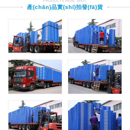
PRODUCTS REAL SHOT
產(chǎn)品實(shí)拍發(fā)貨