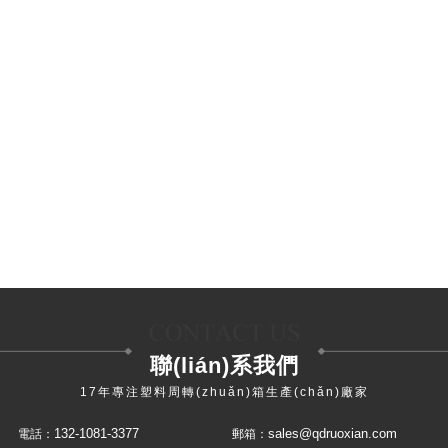
600×400×310mm折疊箱
600*400*368mm折疊式周轉(zhuǎn)箱
聯(lián)系我們
17年專注塑料周轉(zhuǎn)箱生產(chǎn)廠家
132-1081-3377
sales@qdruoxian.com
電話：
郵箱：