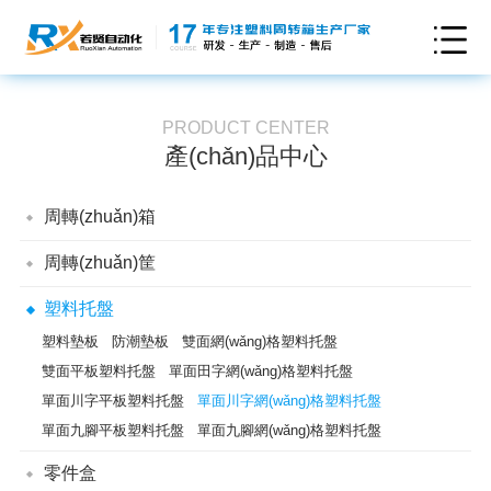
PRODUCT CENTER
產(chǎn)品中心
周轉(zhuǎn)箱
可插式周轉(zhuǎn)箱
折疊式周轉(zhuǎn)箱
周轉(zhuǎn)筐
翻轉(zhuǎn)套疊周轉(zhuǎn)箱
儲納箱
卡板箱
通用型周轉(zhuǎn)筐
翻轉(zhuǎn)套疊筐
折疊式周轉(zhuǎn)筐
塑料托盤
煙草周轉(zhuǎn)箱
防靜電周轉(zhuǎn)箱
EU周轉(zhuǎn)箱
可堆式周轉(zhuǎn)箱
塑料墊板
防潮墊板
雙面網(wǎng)格塑料托盤
雙面平板塑料托盤
單面田字網(wǎng)格塑料托盤
單面川字平板塑料托盤
單面川字網(wǎng)格塑料托盤
單面九腳平板塑料托盤
單面九腳網(wǎng)格塑料托盤
零件盒