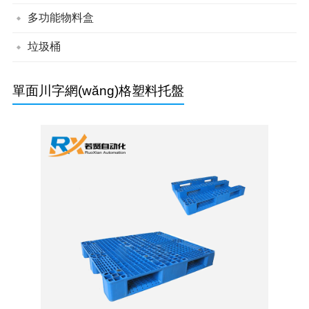
帶蓋組立零件盒
背掛零件盒
組立零件盒
多功能物料盒
垃圾桶
綠色垃圾桶
分類垃圾桶
單面川字網(wǎng)格塑料托盤