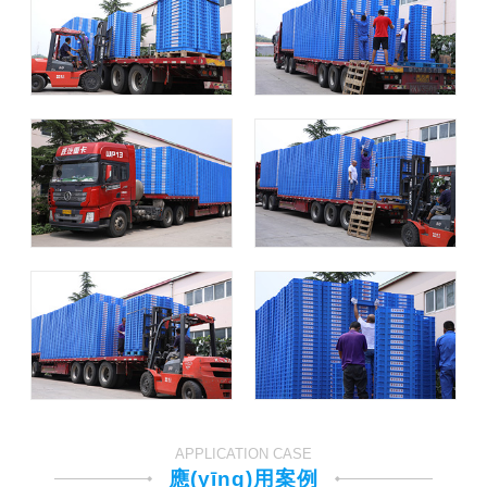
APPLICATION CASE
應(yīng)用案例