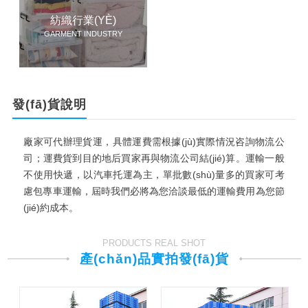
紡織行業(YÈ)
GARMENT INDUSTRY
發(fā)貨說明
廠家可代辦理貨運，具體運費需根據(jù)實際情況咨詢物流公
司；運費貨到目的地后買家再與物流公司結(jié)算。運輸一般
不使用快遞，以汽車托運為主，單批數(shù)量多的買家可考
慮包專車運輸，屆時我們必將為您洽談最低的運輸費用為您節
(jié)約成本。
PRODUCTS REAL SHOT
產(chǎn)品實拍發(fā)貨