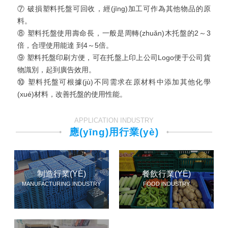
⑦ 破損塑料托盤可回收，經(jīng)加工可作為其他物品的原
料。
⑧ 塑料托盤使用壽命長，一般是周轉(zhuǎn)木托盤的2～3
倍，合理使用能達 到4～5倍。
⑨ 塑料托盤印刷方便，可在托盤上印上公司Logo便于公司貨
物識別，起到廣告效用。
⑩ 塑料托盤可根據(jù)不同需求在原材料中添加其他化學
(xué)材料，改善托盤的使用性能。
APPLICATION INDUSTRY
應(yīng)用行業(yè)
制造行業(YÈ)
餐飲行業(YÈ)
MANUFACTURING INDUSTRY
FOOD INDUSTRY