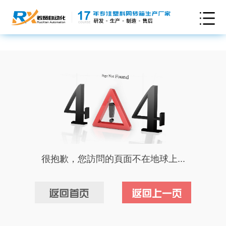
很抱歉，您訪問的頁面不在地球上...