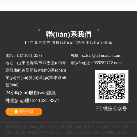
聯(lián)系我們
17年專注塑料周轉(zhuǎn)箱生產(chǎn)廠家
132-1081-3377
sales@qdruoxian.com
電話：
郵箱：
山東省青島市即墨區(qū)青
039282722.com
地址：
網(wǎng)址：
島藍(lán)谷高新技術(shù)產(chǎn)
業(yè)開(kāi)發(fā)區(qū)華彩路56
號(hào)
24小時(shí)服務(wù)熱線
陳經(jīng)理132-1081-3377
青島若賢自動(dòng)化科技有限公司 版權(quán)所有 Copyright ? 2019 備案
號(hào)：
魯ICP備16047781號(hào)-1
網(wǎng)站建設(shè)
：
一瞬網(wǎng)絡