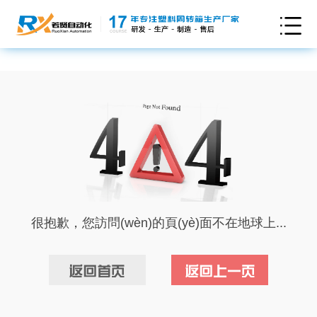
很抱歉，您訪問(wèn)的頁(yè)面不在地球上...