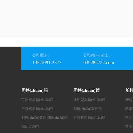
公司電話：
公司網(wǎng)址：
132-1081-3377
039282722.com
周轉(zhuǎn)箱
周轉(zhuǎn)筐
塑
可插式周轉(zhuǎn)箱
通用型周轉(zhuǎn)筐
塑料
折疊式周轉(zhuǎn)箱
翻轉(zhuǎn)套疊筐
防潮
翻轉(zhuǎn)套疊周轉(zhuǎn)箱
折疊式周轉(zhuǎn)筐
雙面
儲(chǔ)納箱
雙面